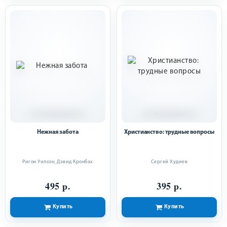
Нежная забота
Христианство: трудные вопросы
Ригон Уилсон
,
Дэвид Кронбах
Сергей Худиев
495 р.
395 р.
Купить
Купить