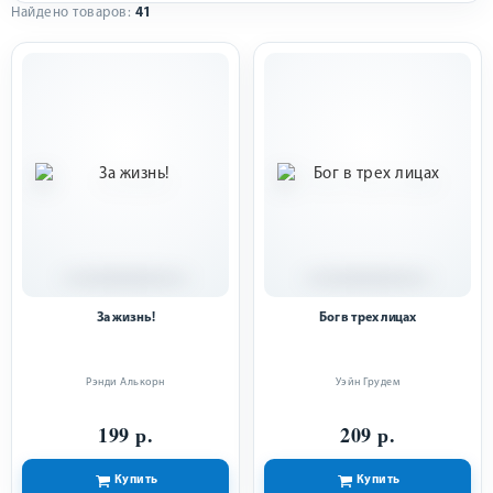
Найдено товаров:
41
За жизнь!
Бог в трех лицах
Рэнди Алькорн
Уэйн Грудем
199 р.
209 р.
Купить
Купить