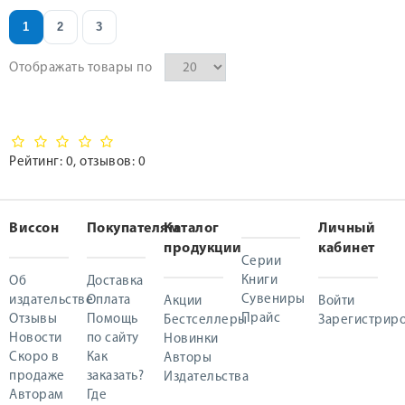
1
2
3
Отображать товары по
Рейтинг:
0
, отзывов:
0
Виссон
Покупателям
Каталог
Личный
продукции
кабинет
Серии
Книги
Об
Доставка
Сувениры
издательстве
Оплата
Акции
Войти
Прайс
Отзывы
Помощь
Бестселлеры
Зарегистриро
Новости
по сайту
Новинки
Скоро в
Как
Авторы
продаже
заказать?
Издательства
Авторам
Где