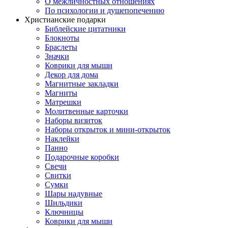
О межличностных отношениях
По психологии и душепопечению
Христианские подарки
Библейские цитатники
Блокноты
Браслеты
Значки
Коврики для мыши
Декор для дома
Магнитные закладки
Магниты
Матрешки
Молитвенные карточки
Наборы визиток
Наборы открыток и мини-открыток
Наклейки
Панно
Подарочные коробки
Свечи
Свитки
Сумки
Шары надувные
Шильдики
Ключницы
Коврики для мыши