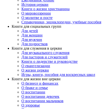
Ежедневное чтение
История церкви
Книги о жизни христианина
О мировоззрении
О молитве и посте
Справочники, энциклопедии, учебные пособия
Книги для социальных групп
Для детей
Для женщин
Для мужчин
Для подростков
Книги для служения в церкви
Для музыкального служения
Для пасторов и служителей
Книги о лидерстве и руководстве
О евангелизации
О жизни церкви
Игры, книги, пособия для воскресных школ
Книги для жизни вне церкви
О бизнесе и финансах
О браке и семье
О воспитании
О воспитании девочек
О воспитании мальчиков
О здоровье