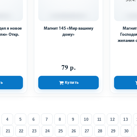
дел я новое
Магнит 145 «Мир вашему
Магнит
лю» Откр.
дому»
Господо
желания с
36:4
79 р.
ть
Купить
4
5
6
7
8
9
10
11
12
13
21
22
23
24
25
26
27
28
29
30