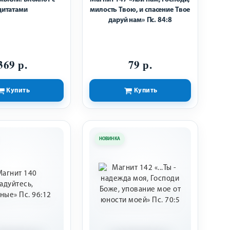
цитатами
милость Твою, и спасение Твое
даруй нам» Пс. 84:8
369 р.
79 р.
Купить
Купить
НОВИНКА