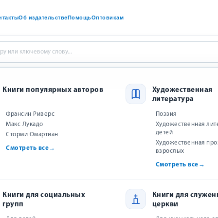
нтакты
Об издательстве
Помощь
Оптовикам
анские подарки
Книги популярных авторов
Художественная
литература
кие подарки - купить в интернет
Франсин Риверс
Поэзия
Макс Лукадо
Художественная лит
детей
Сторми Омартиан
Художественная про
е товары в категории
Смотреть все
→
взрослых
Смотреть все
→
Книги для социальных
Книги для служен
групп
церкви