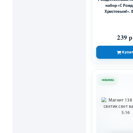
набор «С Рож
Христовым!». 
Блокнот. Ру
239 р
Купи
НОВИНКА