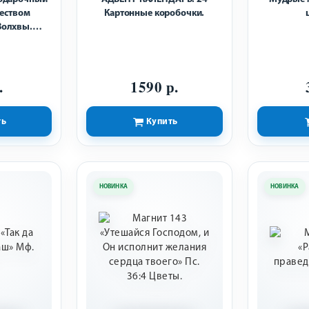
деством
Картонные коробочки.
Волхвы.
чка.
.
1590 р.
ть
Купить
НОВИНКА
НОВИНКА