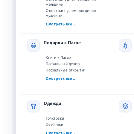
женщине
Новинки
Открытки с днем рождения
мужчине
Бестселлеры
Найдено товаров:
690
Смотреть все
→
Акции и скидки
Скоро в продаже
НОВИНКА
Подарки к Пасхе
Авторы
Книги к Пасхе
Издательства
Пасхальный декор
Серии
Пасхальные открытки
Смотреть все
→
Рецензии и обзоры
Одежда
Золотые стихи
раскрась и зап
Толстовки
Футболки
Смотреть все
→