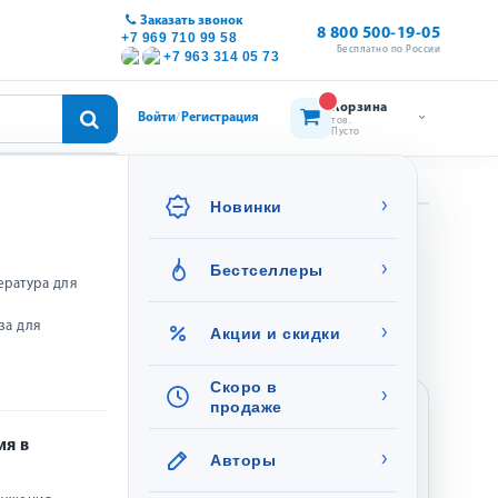
Заказать звонок
8 800 500-19-05
+7 969 710 99 58
Бесплатно по России
+7 963 314 05 73
Корзина
Войти
Регистрация
/
тов.
Пусто
›
Новинки
-магазине
›
Бестселлеры
ература для
за для
›
Акции и скидки
Скоро в
›
продаже
ПОДАРОК ОТ 500 РУБ.
ия в
›
Авторы