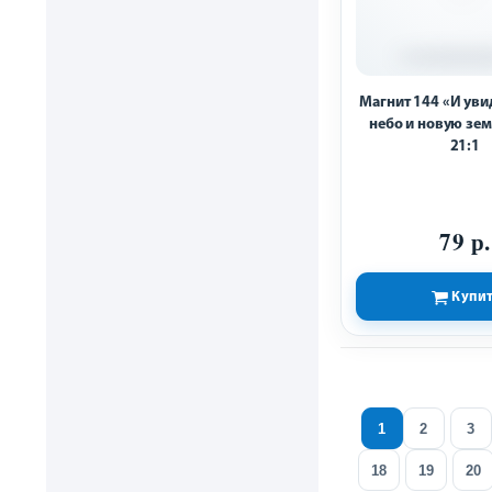
Магнит 144 «И уви
небо и новую зем
21:1
79 р.
Купи
1
2
3
18
19
20