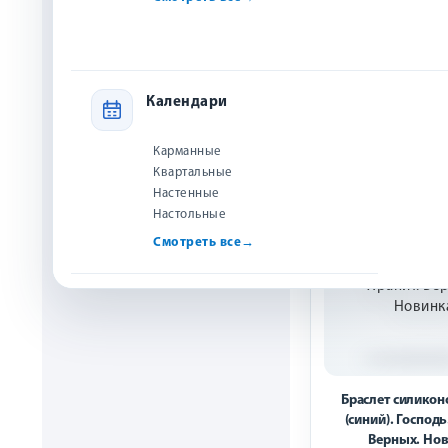
175 р
Купи
Календари
Карманные
Квартальные
НОВИНКА
Настенные
Настольные
Смотреть все
→
Браслет силико
(синий). Господь
Верных. Но