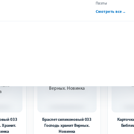
Пазлы
.
530 р.
Смотреть все
→
ть
Купить
НОВИНКА
НОВИНКА
новый 033
Браслет силиконовый 033
Карточки
. Хранит.
Господь хранит Верных.
Библи
винка
Новинка