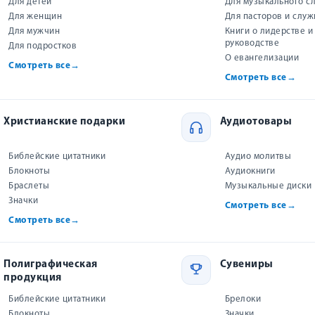
Для детей
Для музыкального с
равляю с
НАБОР ФИГ
Для женщин
Для пасторов и слу
МАТРЁШЕК.
Брелок из натуральной кожи
Для мужчин
Книги о лидерстве и
«Звезда Давида» (бежевый)
руководстве
Для подростков
О евангелизации
Смотреть все
→
Смотреть все
→
239 р.
Христианские подарки
Аудиотовары
Библейские цитатники
Аудио молитвы
Блокноты
Аудиокниги
Браслеты
Музыкальные диски
Значки
Смотреть все
→
Смотреть все
→
Сбросить
Полиграфическая
Сувениры
продукция
: 690
Сортировать
Библейские цитатники
Брелоки
Блокноты
Значки