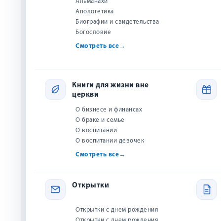
Альманахи
Христианские подарки
Магнит 094 «Позд
Апологетика
днем рождения!»
Биографии и свидетельства
Аудиотовары
Богословие
Открытки
Смотреть все
→
Полиграфическая
продукция
69 р.
Книги для жизни вне
Сувениры
церкви
Подарки к Пасхе
О бизнесе и финансах
О браке и семье
Рождественские и
О воспитании
новогодние подарки
О воспитании девочек
Аксессуары
Смотреть все
→
Одежда
Комплекты книг
Открытки
Игры
Найдено товаров
Открытки с днем рождения
Календари
Открытки с днем рождения