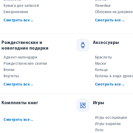
Бумага для записей
Линейки
Ежедневники
Обложки на докуме
Смотреть все
→
Смотреть все
→
Рождественские и
Аксессуары
новогодние подарки
Адвент-календари
Браслеты
Рождественские свитки
Маски
Венки
Кольца
Вертепы
Кулоны в виде древ
Смотреть все
→
Смотреть все
→
Комплекты книг
Игры
 Библии
"Славьте Господа" коврик для
Я люблю 
омни ч.1
мыши
Игры-ассоциации
Смотреть все
→
Игры-ходилки
Лото