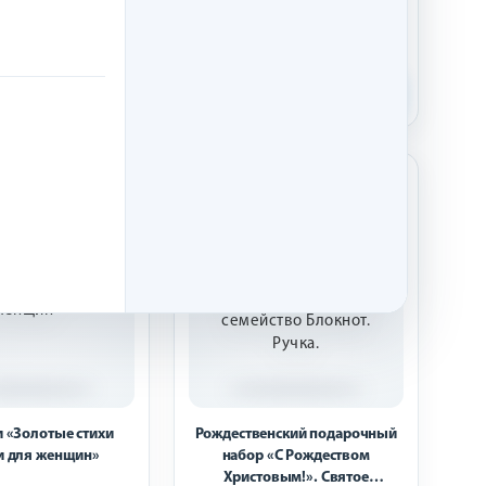
530 р.
79 р.
Купить
Купить
НОВИНКА
 «Золотые стихи
Рождественский подарочный
и для женщин»
набор «С Рождеством
Христовым!». Святое