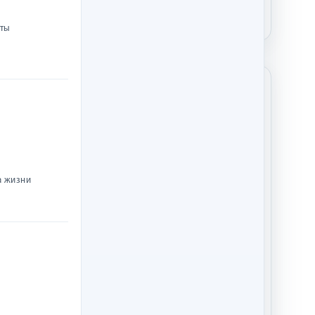
нты
НОВИНКА
а жизни
Бога. Коврик для
Браслет силиконовый 012
мыши
(синий). Верных хранит
Господь