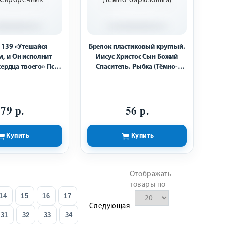
 139 «Утешайся
Брелок пластиковый круглый.
м, и Он исполнит
Иисус Христос Сын Божий
ердца твоего» Пс.
Спаситель. Рыбка (Тёмно-
. Скроречник
бирюзовый)
79 р.
56 р.
Купить
Купить
Отображать
товары по
14
15
16
17
Следующая
31
32
33
34