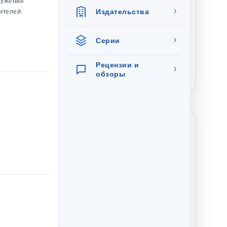
лужения
›
Издательства
УРОК В ВИДЕ
Набор универсальных
жителей
 Воскресение
визиток 007 «Бабочки и
цветы»
›
Серии
Рецензии и
›
обзоры
750 р.
45 р.
Показать
Только со скидкой