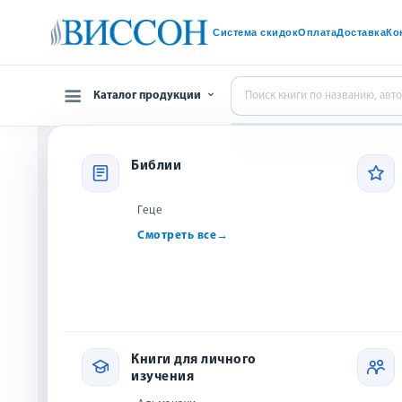
Система скидок
Оплата
Доставка
Ко
Каталог продукции
Библии
Главная
Христи
Библии
Книги популярных авторов
Христианс
Художественная
Геце
литература
Смотреть все
→
Книги для личного изучения
Популярны
Книги для социальных
групп
Книги для служения в
церкви
Книги для личного
Книги для жизни вне
изучения
церкви