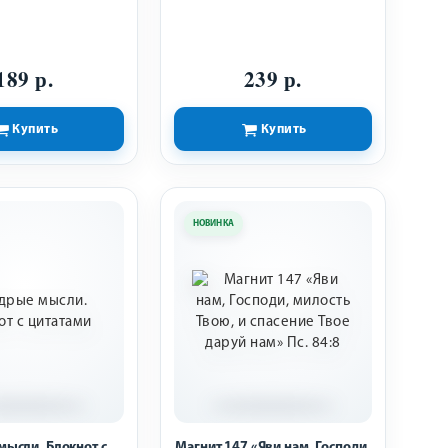
семейство Блокнот. Ручка.
189 р.
239 р.
Купить
Купить
НОВИНКА
ысли. Блокнот с
Магнит 147 «Яви нам, Господи,