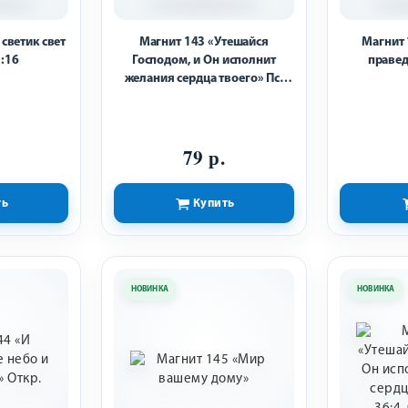
 светик свет
Магнит 143 «Утешайся
Магнит 
:16
Господом, и Он исполнит
правед
желания сердца твоего» Пс.
36:4 Цветы.
79 р.
ть
Купить
НОВИНКА
НОВИНКА