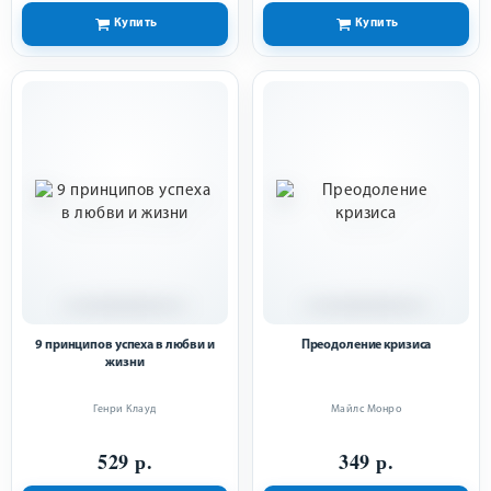
Купить
Купить
9 принципов успеха в любви и
Преодоление кризиса
жизни
Генри Клауд
Майлс Монро
529 р.
349 р.