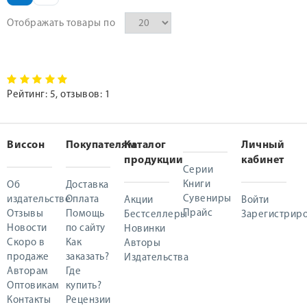
Отображать товары по
Рейтинг:
5
, отзывов:
1
Виссон
Покупателям
Каталог
Личный
продукции
кабинет
Серии
Книги
Об
Доставка
Сувениры
издательстве
Оплата
Акции
Войти
Прайс
Отзывы
Помощь
Бестселлеры
Зарегистриро
Новости
по сайту
Новинки
Скоро в
Как
Авторы
продаже
заказать?
Издательства
Авторам
Где
Оптовикам
купить?
Контакты
Рецензии