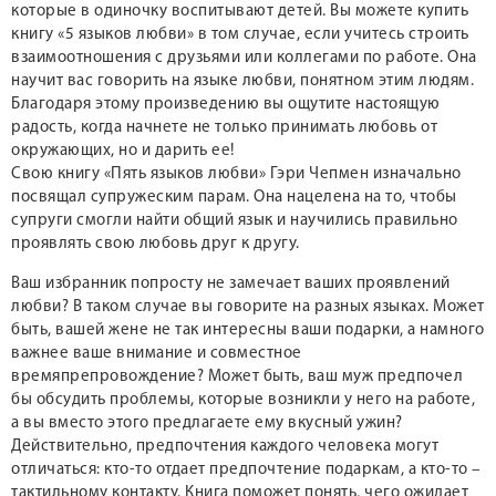
которые в одиночку воспитывают детей. Вы можете купить
книгу «5 языков любви» в том случае, если учитесь строить
взаимоотношения с друзьями или коллегами по работе. Она
научит вас говорить на языке любви, понятном этим людям.
Благодаря этому произведению вы ощутите настоящую
радость, когда начнете не только принимать любовь от
окружающих, но и дарить ее!
Свою книгу «Пять языков любви» Гэри Чепмен изначально
посвящал супружеским парам. Она нацелена на то, чтобы
супруги смогли найти общий язык и научились правильно
проявлять свою любовь друг к другу.
Ваш избранник попросту не замечает ваших проявлений
любви? В таком случае вы говорите на разных языках. Может
быть, вашей жене не так интересны ваши подарки, а намного
важнее ваше внимание и совместное
времяпрепровождение? Может быть, ваш муж предпочел
бы обсудить проблемы, которые возникли у него на работе,
а вы вместо этого предлагаете ему вкусный ужин?
Действительно, предпочтения каждого человека могут
отличаться: кто-то отдает предпочтение подаркам, а кто-то –
тактильному контакту. Книга поможет понять, чего ожидает