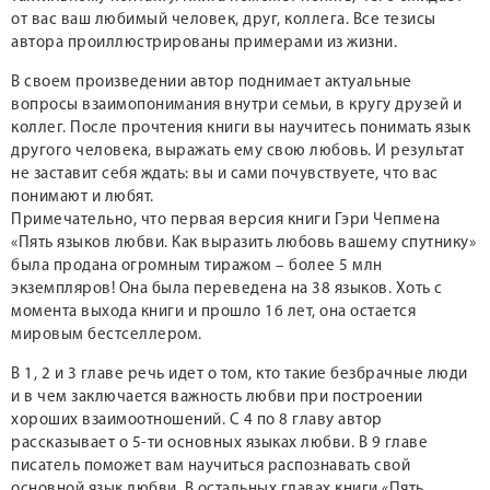
от вас ваш любимый человек, друг, коллега. Все тезисы
автора проиллюстрированы примерами из жизни.
В своем произведении автор поднимает актуальные
вопросы взаимопонимания внутри семьи, в кругу друзей и
коллег. После прочтения книги вы научитесь понимать язык
другого человека, выражать ему свою любовь. И результат
не заставит себя ждать: вы и сами почувствуете, что вас
понимают и любят.
Примечательно, что первая версия книги Гэри Чепмена
«Пять языков любви. Как выразить любовь вашему спутнику»
была продана огромным тиражом – более 5 млн
экземпляров! Она была переведена на 38 языков. Хоть с
момента выхода книги и прошло 16 лет, она остается
мировым бестселлером.
В 1, 2 и 3 главе речь идет о том, кто такие безбрачные люди
и в чем заключается важность любви при построении
хороших взаимоотношений. С 4 по 8 главу автор
рассказывает о 5-ти основных языках любви. В 9 главе
писатель поможет вам научиться распознавать свой
основной язык любви. В остальных главах книги «Пять