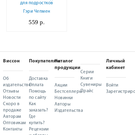
для подростков
Гэри Чепмен
559 р.
Виссон
Покупателям
Каталог
Личный
продукции
кабинет
Серии
Книги
Об
Доставка
Сувениры
издательстве
Оплата
Акции
Войти
Прайс
Отзывы
Помощь
Бестселлеры
Зарегистриро
Новости
по сайту
Новинки
Скоро в
Как
Авторы
продаже
заказать?
Издательства
Авторам
Где
Оптовикам
купить?
Контакты
Рецензии