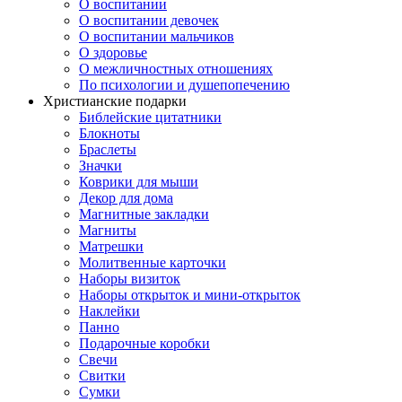
О воспитании
О воспитании девочек
О воспитании мальчиков
О здоровье
О межличностных отношениях
По психологии и душепопечению
Христианские подарки
Библейские цитатники
Блокноты
Браслеты
Значки
Коврики для мыши
Декор для дома
Магнитные закладки
Магниты
Матрешки
Молитвенные карточки
Наборы визиток
Наборы открыток и мини-открыток
Наклейки
Панно
Подарочные коробки
Свечи
Свитки
Сумки