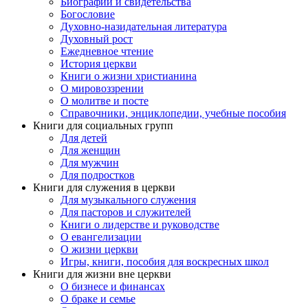
Биографии и свидетельства
Богословие
Духовно-назидательная литература
Духовный рост
Ежедневное чтение
История церкви
Книги о жизни христианина
О мировоззрении
О молитве и посте
Справочники, энциклопедии, учебные пособия
Книги для социальных групп
Для детей
Для женщин
Для мужчин
Для подростков
Книги для служения в церкви
Для музыкального служения
Для пасторов и служителей
Книги о лидерстве и руководстве
О евангелизации
О жизни церкви
Игры, книги, пособия для воскресных школ
Книги для жизни вне церкви
О бизнесе и финансах
О браке и семье