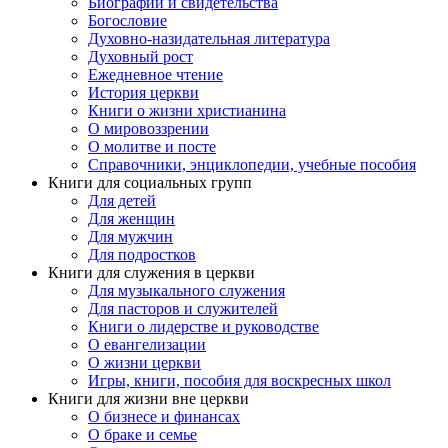
Биографии и свидетельства
Богословие
Духовно-назидательная литература
Духовный рост
Ежедневное чтение
История церкви
Книги о жизни христианина
О мировоззрении
О молитве и посте
Справочники, энциклопедии, учебные пособия
Книги для социальных групп
Для детей
Для женщин
Для мужчин
Для подростков
Книги для служения в церкви
Для музыкального служения
Для пасторов и служителей
Книги о лидерстве и руководстве
О евангелизации
О жизни церкви
Игры, книги, пособия для воскресных школ
Книги для жизни вне церкви
О бизнесе и финансах
О браке и семье