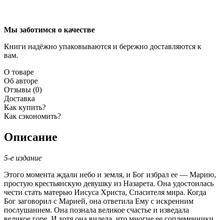
Мы заботимся о качестве
Книги надёжно упаковываются и бережно доставляются к
вам.
О товаре
Об авторе
Отзывы (0)
Доставка
Как купить?
Как сэкономить?
Описание
5-е издание
Этого момента ждали небо и земля, и Бог избрал ее — Марию,
простую крестьянскую девушку из Назарета. Она удостоилась
чести стать матерью Иисуса Христа, Спасителя мира. Когда
Бог заговорил с Марией, она ответила Ему с искренним
послушанием. Она познала великое счастье и изведала
великое горе. И хотя она видела, что многие ее соплеменники