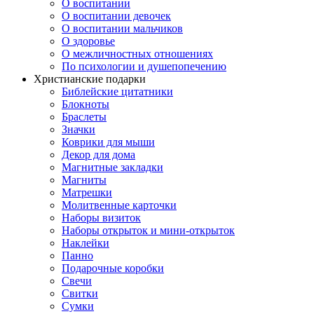
О воспитании
О воспитании девочек
О воспитании мальчиков
О здоровье
О межличностных отношениях
По психологии и душепопечению
Христианские подарки
Библейские цитатники
Блокноты
Браслеты
Значки
Коврики для мыши
Декор для дома
Магнитные закладки
Магниты
Матрешки
Молитвенные карточки
Наборы визиток
Наборы открыток и мини-открыток
Наклейки
Панно
Подарочные коробки
Свечи
Свитки
Сумки