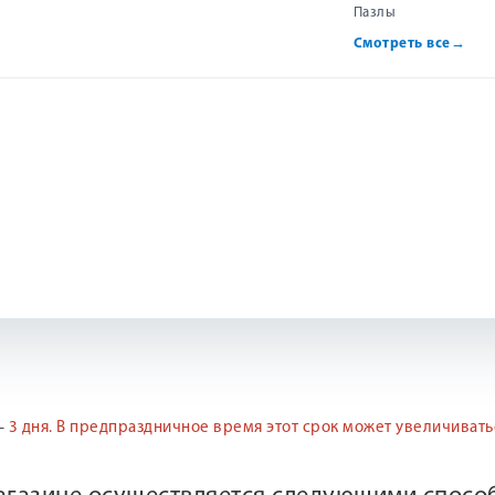
Пазлы
Смотреть все
→
ми словами через добрую сказку и красивые картинки;
ым, но и ценным — книга, которую захочется перечитывать.
и, добрые пастухи, ангелы и главное чудо — Рождество!
 отзыв
—
3 дня.
В предпраздничное время этот срок может увеличивать