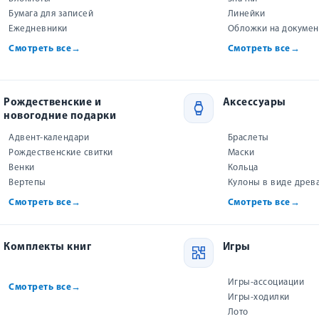
OZON
Все товары «Виссон»
Бумага для записей
Линейки
Ежедневники
Обложки на докуме
Цены и наличие на маркетплейсах могут отличаться.
Смотреть все
→
Смотреть все
→
Рождественские и
Аксессуары
к сэкономить?
новогодние подарки
Адвент-календари
Браслеты
Рождественские свитки
Маски
Венки
Кольца
к на пастбище!
Вертепы
Кулоны в виде древ
омится с любопытными козликами — Товой и Авивом. Она ещё не 
Смотреть все
→
Смотреть все
→
г. Вдруг небо озаряет необычайно яркая звезда, и над холмами 
Комплекты книг
Игры
стой хлеву, родился Спаситель мира!
, именно в тех яслях, где овечка любит лакомиться сеном
Игры-ассоциации
Смотреть все
→
Игры-ходилки
 вместе с Блумой и её друзьями отправиться в удивитель
Лото