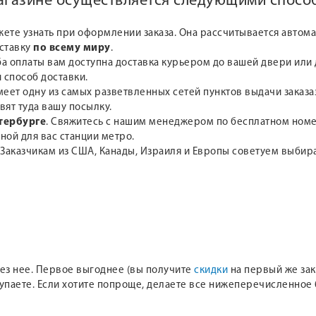
магазине осуществляется следующими спосо
жете узнать при оформлении заказа. Она рассчитывается автом
оставку
по всему миру
.
а оплаты вам доступна доставка курьером до вашей двери или д
 способ доставки.
меет одну из самых разветвленных сетей пунктов выдачи заказа
вят туда вашу посылку.
тербурге
. Свяжитесь с нашим менеджером по бесплатном но
ной для вас станции метро.
 Заказчикам из США, Канады, Израиля и Европы советуем выби
 без нее. Первое выгоднее (вы получите
скидки
на первый же зака
купаете. Если хотите попроще, делаете все нижеперечисленное 