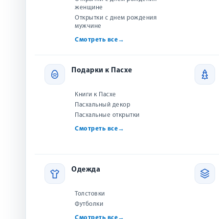
женщине
Открытки с днем рождения
мужчине
Смотреть все
→
Подарки к Пасхе
О товаре
Отзывы (0)
Доставка
Как купить?
Ка
Книги к Пасхе
Описание
Пасхальный декор
Пасхальные открытки
Колокольчик звенит — пастух зовёт овечек и козоче
Смотреть все
→
Овечка Блума отправляется вместе со стадом, где знак
настоящему особенной.
С наступлением вечера всё стадо устраивается на ночле
Одежда
Ангелы приносят радостную весть: совсем рядом, в про
Увидит ли Блума Младенца? Где Он теперь? Возможно
Толстовки
Футболки
Откройте красочно иллюстрированную книгу, чтобы
Смотреть все
→