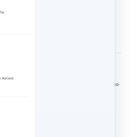
нты
а жизни
догадывается, что предстоящая ночь станет для неё по-
раздаётся ангельское пение.
?
ное путешествие и услышать чудесную историю