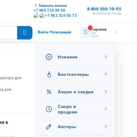
Заказать звонок
8 800 500-19-05
+7 969 710 99 58
Бесплатно по России
+7 963 314 05 73
Корзина
Войти
Регистрация
/
тов.
Пусто
›
Новинки
ой
›
Бестселлеры
Характеристики
ература для
за для
›
Источник жизни
Акции и скидки
Издательство:
2024
Год:
Скоро в
›
продаже
Категория:
Книги к Рождеству,
личии
Художественная
ия в
›
Авторы
литература для
детей, Для детей