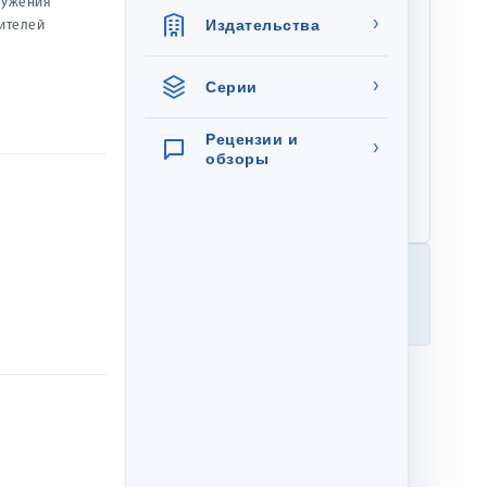
лужения
›
обложка
Тип обложки:
Издательства
жителей
32
Количество
›
страниц:
Серии
23.2 см × 16.2 см
Размер:
звонит
Рецензии и
›
обзоры
0.095 кг
Вес:
978-5-00126-314-2
ISBN:
Мы заботимся о качестве
Книги надёжно упаковываются и бережно
доставляются к вам.