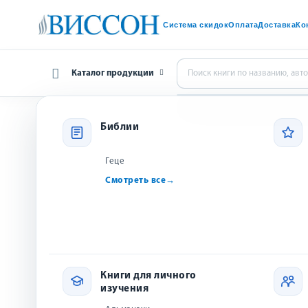
Система скидок
Оплата
Доставка
Ко
Каталог продукции
Главная
Рождественские и новогодние подарки
К
Библии
Геце
Смотреть все
→
М
Книги для личного
изучения