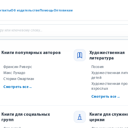
нтакты
Об издательстве
Помощь
Оптовикам
ниги к Рождеству
Рождество вместе с овечкой Блумой
Книги популярных авторов
Художественная
литература
Рождество вместе с овечкой Блум
Франсин Риверс
Поэзия
Макс Лукадо
Художественная лит
арина Становкина
детей
Сторми Омартиан
Художественная про
Смотреть все
→
взрослых
Оставьте отзыв и получите
Смотреть все
→
бонус
329
₽
−
+
В на
1
Книги для социальных
Книги для служен
групп
церкви
Скидка 2,5% после
регистрации