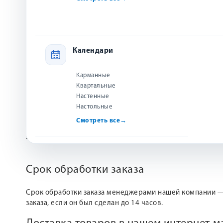
рождения Иисуса Христа.
Эта книга станет отличным выбором, если:
Вы хотите рассказать ребёнку о Рождестве просты
Ищете подарок, который будет не только интересн
Календари
На страницах книги вас ждут Блума, весёлые козлик
Карманные
Квартальные
Отзывы
Настенные
Настольные
Смотреть все
→
Напишите отзыв и получите до 40 рублей
Оставить
У данного товара ещё нет отзывов.
Срок обработки заказа
Срок обработки заказа менеджерами нашей компании 
заказа, если он был сделан до 14 часов.