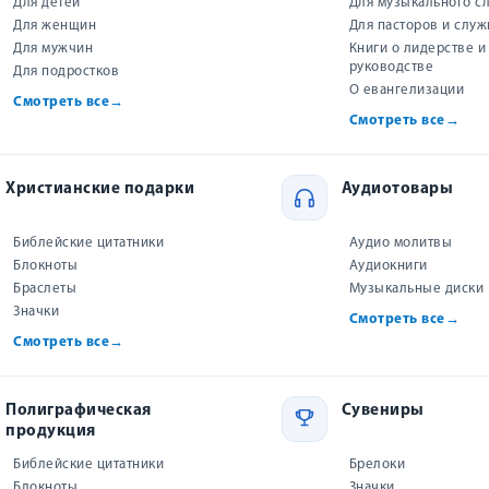
Для детей
Для музыкального с
Сообщить о снижении цены
Для женщин
Для пасторов и слу
Для мужчин
Книги о лидерстве и
руководстве
Для подростков
В корзину
О евангелизации
Смотреть все
→
Смотреть все
→
При заказе в один клик сотрудник магазина пере
для подтверждения заказа.
Христианские подарки
Аудиотовары
Подарок при заказе от 500 ₽
Выберите подарок — мы добавим его к вашей посылке
Библейские цитатники
Аудио молитвы
Блокноты
Аудиокниги
Браслеты
Музыкальные диски
Значки
Смотреть все
→
Смотреть все
→
Купить на маркетплейсах
Полиграфическая
Сувениры
WILDBERRIES
продукция
Все книги «Виссон»
Библейские цитатники
Брелоки
Блокноты
Значки