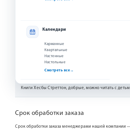
читать больше
Отзывы
Календари
Напишите отзыв и получите до 40 рублей
Оставить
Карманные
Дарья
20.03.2022
Квартальные
Настенные
Плюсы:
белые листы, легко читать
Настольные
Смотреть все
→
Минусы:
нет
Книги Хесбы Стреттон, добрые, можно читать с детьми
Срок обработки заказа
Срок обработки заказа менеджерами нашей компании 