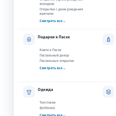
женщине
Открытки с днем рождения
мужчине
Смотреть все
→
Подарки к Пасхе
О товаре
Об авторе
Отзывы (1)
Доставка
Как
Книги к Пасхе
Пасхальный декор
Описание
Пасхальные открытки
Смотреть все
→
В первый том серии книг Хесбы Стреттон вошли т
которых неожиданное трагическое событие, вмеш
малышка Джипси» о беспризорном мальчике, поте
находит главного Друга в своей жизни.
Одежда
Толстовки
Хесба Стреттон
Футболки
— христианская писательница викто
большим успехом. Ещё при её жизни было продано боле
Смотреть все
→