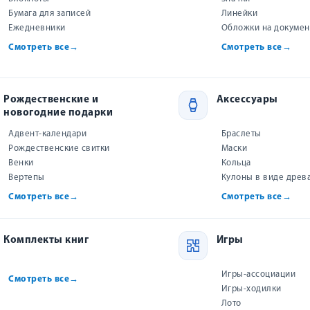
Бумага для записей
Линейки
OZON
Все товары «Виссон»
Ежедневники
Обложки на докуме
Смотреть все
→
Смотреть все
→
Цены и наличие на маркетплейсах могут отличаться.
Рождественские и
Аксессуары
новогодние подарки
 купить?
Как сэкономить?
Адвент-календари
Браслеты
Рождественские свитки
Маски
Венки
Кольца
Вертепы
Кулоны в виде древ
ри рассказа. В первых двух повествованиях «Два секрета
Смотреть все
→
Смотреть все
→
авшееся в безмятежный ход их жизни, стало ступенькой
рявшем свою маленькую сестренку. О том, как в отчаян
Комплекты книг
Игры
Игры-ассоциации
Смотреть все
→
Игры-ходилки
рианской Англии. Её книги для детей «Джессика», «Фернова лощ
Лото
е 2 млн экземпляров книг, переведенных на 15 иностранных яз