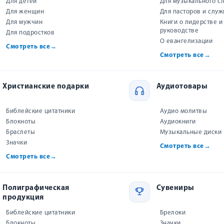
Для детей
Для музыкального с
Для женщин
Для пасторов и слу
Сообщить о снижении цены
Для мужчин
Книги о лидерстве и
руководстве
Для подростков
О евангелизации
Смотреть все
→
В корзину
Смотреть все
→
При заказе в один клик сотрудник магазина пере
для подтверждения заказа.
Христианские подарки
Аудиотовары
Подарок при заказе от 500 ₽
Библейские цитатники
Аудио молитвы
Выберите подарок — мы добавим его к вашей посылке
Блокноты
Аудиокниги
Браслеты
Музыкальные диски
Значки
Смотреть все
→
Смотреть все
→
Купить на маркетплейсах
Полиграфическая
Сувениры
продукция
WILDBERRIES
Все книги «Виссон»
Библейские цитатники
Брелоки
Блокноты
Значки