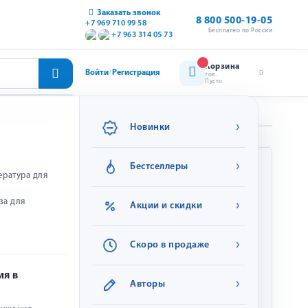
Заказать звонок
8 800 500-19-05
+7 969 710 99 58
Бесплатно по России
+7 963 314 05 73
Корзина
Войти
Регистрация
/
тов.
Пусто
›
Новинки
›
Бестселлеры
Характеристики
ература для
за для
›
Акции и скидки
Артикул:
Т-МСМ-К-Д0001
Издательство:
Надежда спасения
те
›
Скоро в продаже
Теги:
испытания
ия в
›
личии
Авторы
Год:
2017