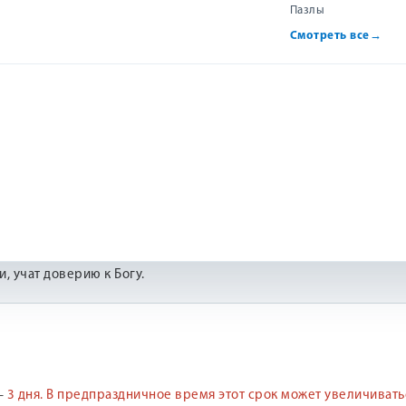
Пазлы
Смотреть все
→
 отзыв
, учат доверию к Богу.
—
3 дня.
В предпраздничное время этот срок может увеличивать