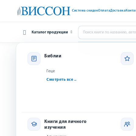
Система скидок
Оплата
Доставка
Конта
Каталог продукции
Главная
Художественная литература
ДВА СЕКРЕТ
Библии
Геце
Смотреть все
→
Х
He
Книги для личного
изучения