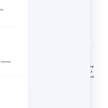
нты
а жизни
» и «Человек слова» описаны судьбы героев, для
 к новым отношениям с Богом. Рассказ «Сэнди и
ных поисках единственного родного человека он
ина», «Дети из Кловерли» и другие пользовались
ыков.