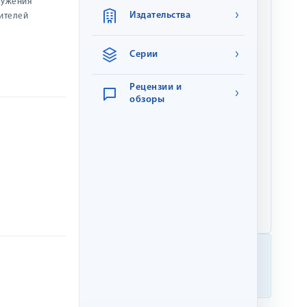
лужения
Категория:
Художественная
›
Издательства
жителей
литература,
Художественная
литература для детей
›
Серии
Тип обложки:
обложка
Рецензии и
›
звонит
Серия:
Дорога жизни
обзоры
Количество
208
страниц:
Размер:
20 см × 14 см
Вес:
0.23 кг
ISBN:
9785903010561
Мы заботимся о качестве
Книги надёжно упаковываются и бережно
доставляются к вам.