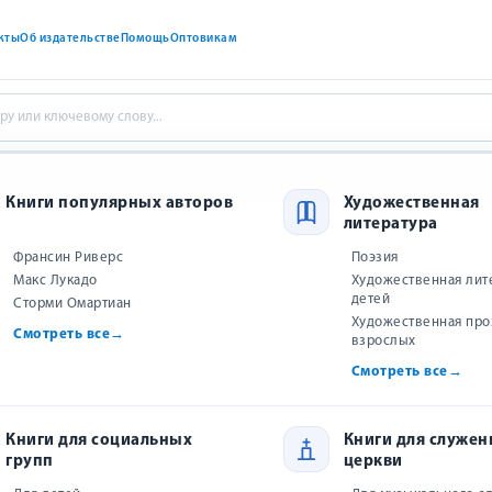
кты
Об издательстве
Помощь
Оптовикам
А
Книги популярных авторов
Художественная
литература
ДВА СЕКРЕТА
Франсин Риверс
Поэзия
Макс Лукадо
Художественная лит
есба Стреттон
детей
Сторми Омартиан
sba Stretton
Художественная про
Смотреть все
→
взрослых
Смотреть все
→
Оставьте отзыв и получи
Рейтинг:
5
,
отзывов:
1
бонус
300
Книги для социальных
Книги для служен
₽
−
+
1
В на
групп
церкви
Скидка 2,5% после
регистрации