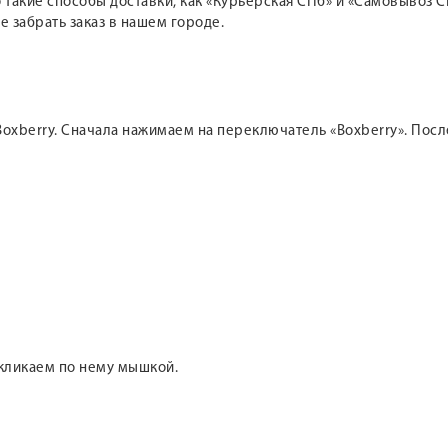
такие способы доставки, как «Курьерская СПб» и «Самовывоз СП
е забрать заказ в нашем городе.
oxberry. Сначала нажимаем на переключатель «Boxberry». После
 кликаем по нему мышкой.