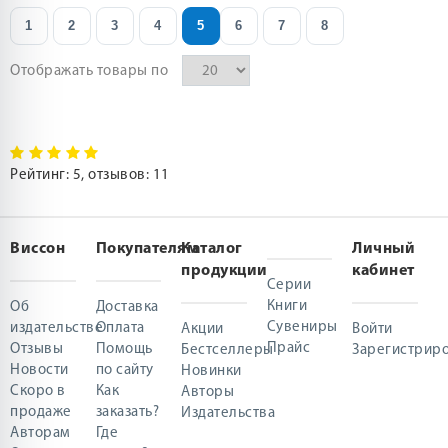
1
2
3
4
5
6
7
8
Отображать товары по
Рейтинг:
5
, отзывов:
11
Виссон
Покупателям
Каталог
Личный
продукции
кабинет
Серии
Книги
Об
Доставка
Сувениры
издательстве
Оплата
Акции
Войти
Прайс
Отзывы
Помощь
Бестселлеры
Зарегистриро
Новости
по сайту
Новинки
Скоро в
Как
Авторы
продаже
заказать?
Издательства
Авторам
Где