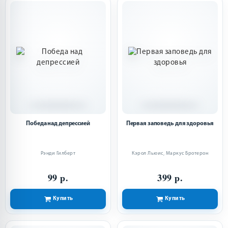
Победа над депрессией
Первая заповедь для здоровья
Рэнди Гилберт
Кэрол Льюис
,
Маркус Бротерон
99 р.
399 р.
Купить
Купить