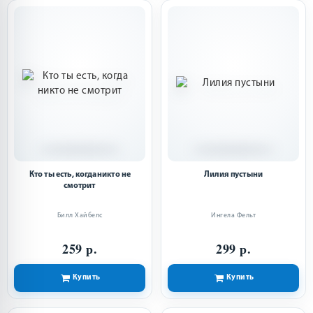
Кто ты есть, когда никто не
Лилия пустыни
смотрит
Билл Хайбелс
Ингела Фельт
259 р.
299 р.
Купить
Купить