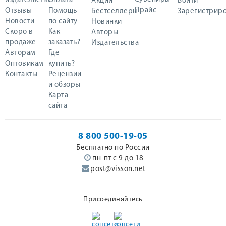
издательстве
Оплата
Акции
Войти
Прайс
Отзывы
Помощь
Бестселлеры
Зарегистриро
Новости
по сайту
Новинки
Скоро в
Как
Авторы
продаже
заказать?
Издательства
Авторам
Где
Оптовикам
купить?
Контакты
Рецензии
и обзоры
Карта
сайта
8 800 500-19-05
Бесплатно по России
пн-пт с 9 до 18
post@visson.net
Присоединяйтесь