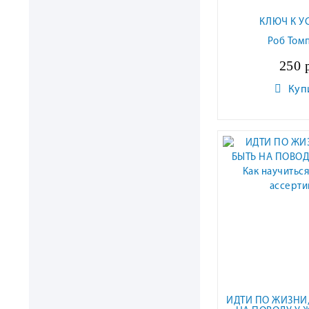
КЛЮЧ К У
Роб Том
250 
Куп
ИДТИ ПО ЖИЗНИ,