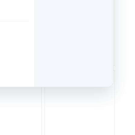
 горе встречаются
КЛЮЧ К МОЛИТВЕ
инн Эйб
330 р.
250 р.
Купить
Купить