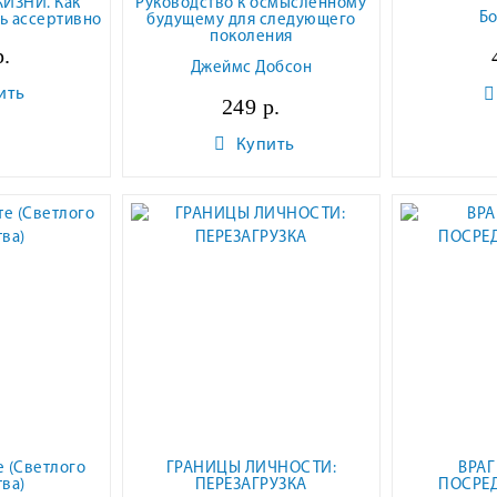
ИЗНИ. Как
Руководство к осмысленному
Б
ь ассертивно
будущему для следующего
поколения
р.
Джеймс Добсон
ить
249 р.
Купить
е (Светлого
ГРАНИЦЫ ЛИЧНОСТИ:
ВРАГ
ва)
ПЕРЕЗАГРУЗКА
ПОСРЕ