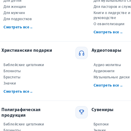
Для детей
Для музыкального с
Для женщин
Для пасторов и слу
Для мужчин
Книги о лидерстве и
руководстве
Для подростков
О евангелизации
Смотреть все
→
Смотреть все
→
 ГРАНЬЮ
Код личнсоти вашего ребенка:
КОГДА Д
НОСТИ
обращаем недостатки в
НЕВЕ
Христианские подарки
Аудиотовары
достоинства
олли
Кирк
Флоренс Литтауэр
Библейские цитатники
Аудио молитвы
р.
699 р.
Блокноты
Аудиокниги
ить
Браслеты
Музыкальные диски
Купить
Значки
Смотреть все
→
Смотреть все
→
Полиграфическая
Сувениры
продукция
Библейские цитатники
Брелоки
Блокноты
Значки