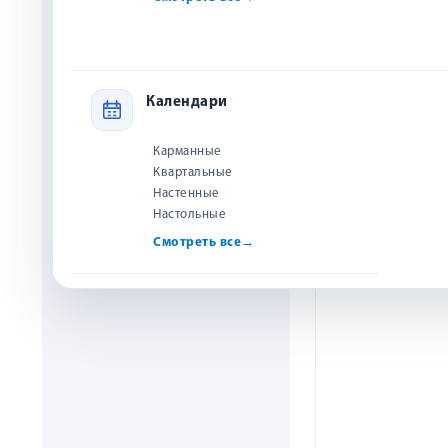
Начальная гр
древнееврейск
Календари
Уильям Б
700 
Карманные
Квартальные
Куп
Настенные
Настольные
Смотреть все
→