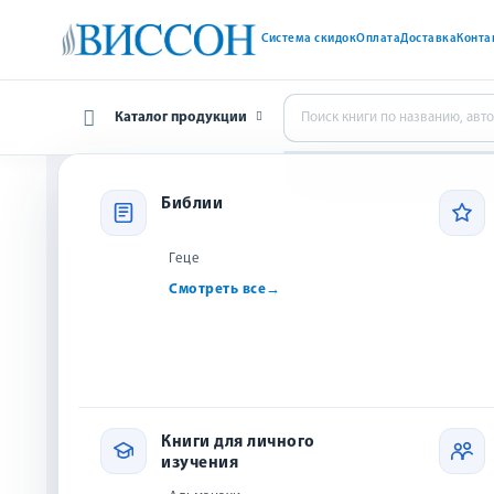
Система скидок
Оплата
Доставка
Конта
Каталог продукции
Библии
Главная
Акции
Библии
Книги популярных авторов
Акции
Художественная
Геце
литература
Смотреть все
→
Здесь можно купить
Книги для личного изучения
распродажи, книга 
Книги для социальных
групп
Книги для служения в
церкви
Книги для личного
Книги для жизни вне
изучения
церкви