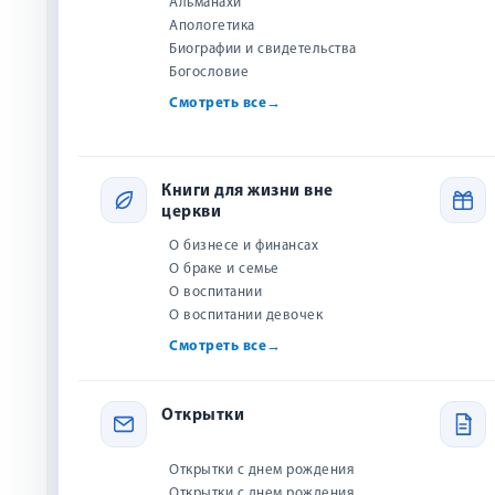
Альманахи
Христианские подарки
Апологетика
Биографии и свидетельства
Аудиотовары
Богословие
Открытки
Смотреть все
→
Полиграфическая
продукция
ЛЮБОВЬ ЗА
ВЛЮБЛЕН
Книги для жизни вне
Сувениры
церкви
Гэрри См
Подарки к Пасхе
О бизнесе и финансах
479 
Рождественские и
О браке и семье
новогодние подарки
Куп
О воспитании
О воспитании девочек
Аксессуары
Смотреть все
→
Одежда
Комплекты книг
Открытки
Игры
Открытки с днем рождения
Календари
Открытки с днем рождения