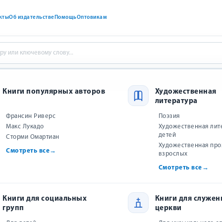
кты
Об издательстве
Помощь
Оптовикам
Книги популярных авторов
Художественная
литература
Франсин Риверс
Поэзия
Макс Лукадо
Художественная лит
 христианские книги и сувениры со скидками. Сезонные акции
детей
Сторми Омартиан
недели. Подпишитесь на нашу рассылку, чтобы первым узнавать 
Художественная про
Смотреть все
→
Завершенные
взрослых
Смотреть все
→
Книги для социальных
Книги для служен
групп
церкви