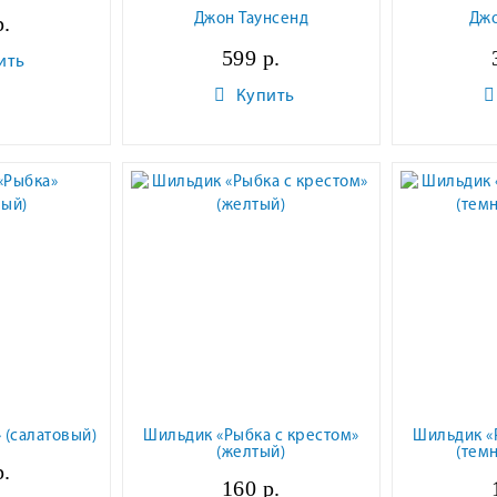
р.
Джон Таунсенд
Дж
599 р.
ить
Купить
 (салатовый)
Шильдик «Рыбка с крестом»
Шильдик «
(желтый)
(тем
р.
160 р.