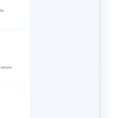
нты
ОГО ТЕБЕ. Нотный
ЛИЧНОСТЬ ХРИСТА
сборник
520 р.
ислав Маген
Купить
370 р.
Купить
а жизни