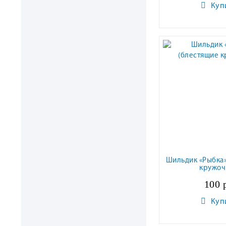
Куп
Шильдик «Рыбка»
кружоч
100 
Куп