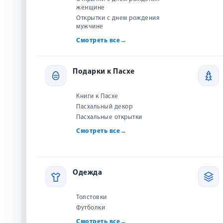
Новинки
женщине
Открытки с днем рождения
Бестселлеры
мужчине
Смотреть все
→
Акции и скидки
Скоро в продаже
ЛИДЕРСТВО 
ФАНТАС
Подарки к Пасхе
Авторы
Джон Тау
Издательства
Книги к Пасхе
281 
Пасхальный декор
Серии
Куп
Пасхальные открытки
Рецензии и обзоры
Смотреть все
→
Одежда
Толстовки
Футболки
Смотреть все
→