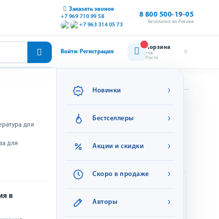
Заказать звонок
8 800 500-19-05
+7 969 710 99 58
Бесплатно по России
+7 963 314 05 73
Корзина
Войти
Регистрация
/
тов.
Пусто
›
Новинки
›
Бестселлеры
ература для
, текущие и завершенные, постоянно действующие
о скидках.
за для
›
Акции и скидки
›
Скоро в продаже
ия в
›
Авторы