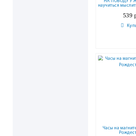
НА ПОВОДУ У Ж
научиться мыслит
539 
Куп
Часы на магнит
Рождест