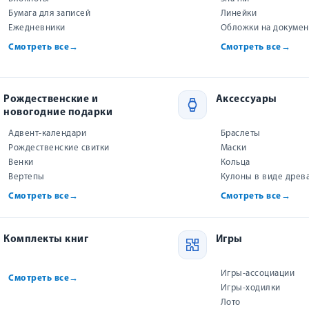
Бумага для записей
Линейки
Ежедневники
Обложки на докуме
Смотреть все
→
Смотреть все
→
НА ГРАНИ
Лекции. Беседы. Письма
НЕТ ПОДОБН
ТИКИ
Рождественские и
Аксессуары
Иван Каргель
новогодние подарки
нсенд
Стан
424 р.
Адвент-календари
Браслеты
р.
Рождественские свитки
Маски
Купить
ить
Венки
Кольца
Вертепы
Кулоны в виде древ
Смотреть все
→
Смотреть все
→
Комплекты книг
Игры
Игры-ассоциации
Смотреть все
→
Игры-ходилки
Лото