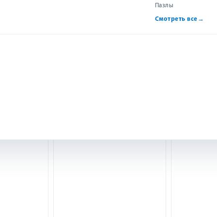
Пазлы
Смотреть все
→
амматика
Когда извинений недостаточно
Когда Бог и
ого языка
Гэри Чепмен
Л
эррик
350 р.
р.
Купить
ить