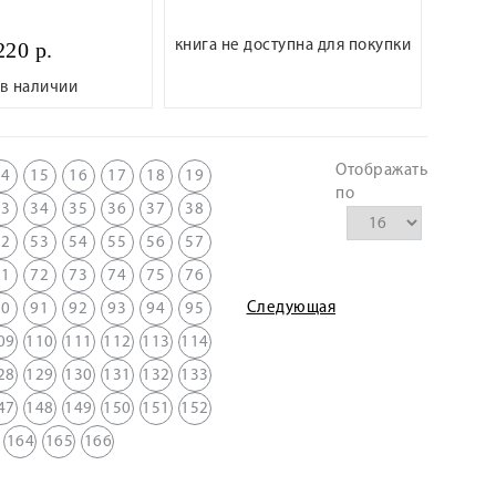
220 р.
книга не доступна для покупки
 в наличии
Отображать
14
15
16
17
18
19
по
33
34
35
36
37
38
52
53
54
55
56
57
71
72
73
74
75
76
Следующая
90
91
92
93
94
95
09
110
111
112
113
114
28
129
130
131
132
133
47
148
149
150
151
152
164
165
166