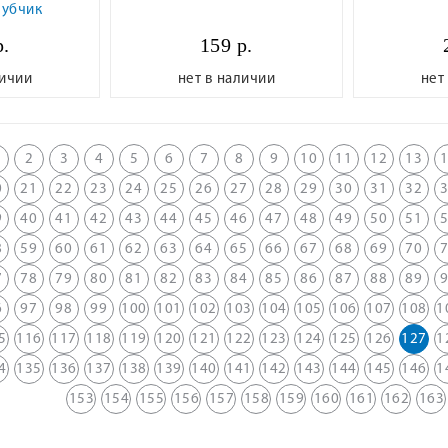
рубчик
р.
159 р.
личии
нет в наличии
нет
2
3
4
5
6
7
8
9
10
11
12
13
0
21
22
23
24
25
26
27
28
29
30
31
32
9
40
41
42
43
44
45
46
47
48
49
50
51
8
59
60
61
62
63
64
65
66
67
68
69
70
7
78
79
80
81
82
83
84
85
86
87
88
89
6
97
98
99
100
101
102
103
104
105
106
107
108
1
5
116
117
118
119
120
121
122
123
124
125
126
127
1
4
135
136
137
138
139
140
141
142
143
144
145
146
1
153
154
155
156
157
158
159
160
161
162
163