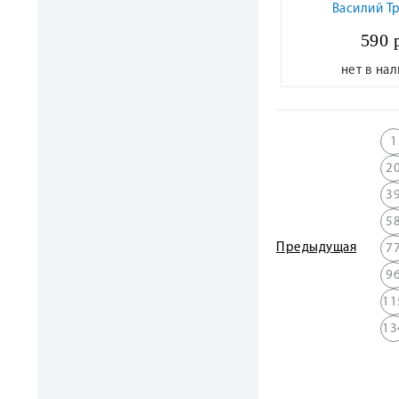
Василий Т
590 
нет в на
1
2
3
5
Предыдущая
7
9
11
13