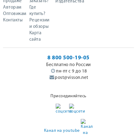
продаже
заказать?
Издательства
Авторам
Где
Оптовикам
купить?
Контакты
Рецензии
и обзоры
Карта
сайта
8 800 500-19-05
Бесплатно по России
пн-пт с 9 до 18
post@visson.net
Присоединяйтесь
Канал на youtube