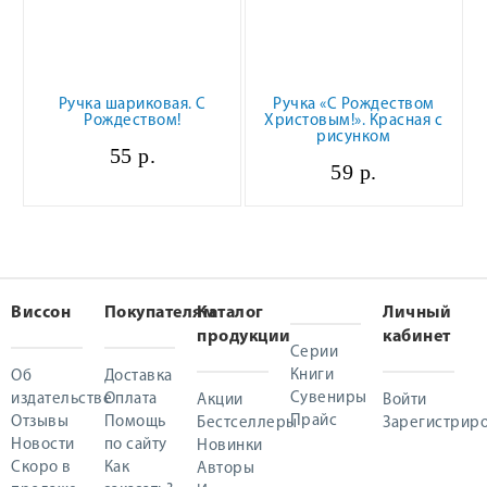
Ручка шариковая. С
Ручка «С Рождеством
Рождеством!
Христовым!». Красная с
рисунком
55 р.
59 р.
Виссон
Покупателям
Каталог
Личный
продукции
кабинет
Серии
Книги
Об
Доставка
Сувениры
издательстве
Оплата
Акции
Войти
Прайс
Отзывы
Помощь
Бестселлеры
Зарегистриро
Новости
по сайту
Новинки
Скоро в
Как
Авторы