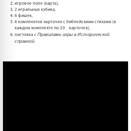
игровое поле (карта),
2 игральных кубика,
6 фишек,
6 комплектов карточек с библейскими стихами (в
каждом комплекте по 20 карточек),
Правилами игры
Исторической
листовка с
и
справкой
.