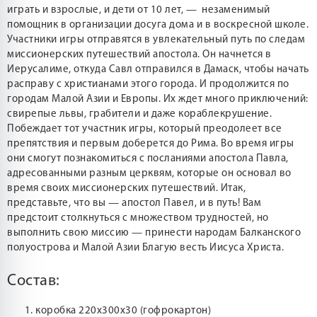
играть и взрослые, и дети от 10 лет, — незаменимый
помощник в организации досуга дома и в воскресной школе.
Участники игры отправятся в увлекательный путь по следам
миссионерских путешествий апостола. Он начнется в
Иерусалиме, откуда Савл отправился в Дамаск, чтобы начать
расправу с христианами этого города. И продолжится по
городам Малой Азии и Европы. Их ждет много приключений:
свирепые львы, грабители и даже кораблекрушение.
Побеждает тот участник игры, который преодолеет все
препятствия и первым доберется до Рима. Во время игры
они смогут познакомиться с посланиями апостола Павла,
адресованными разным церквям, которые он основал во
время своих миссионерских путешествий. Итак,
представьте, что вы — апостол Павел, и в путь! Вам
предстоит столкнуться с множеством трудностей, но
выполнить свою миссию — принести народам Балканского
полуострова и Малой Азии Благую весть Иисуса Христа.
Состав:
коробка 220х300х30 (гофрокартон)