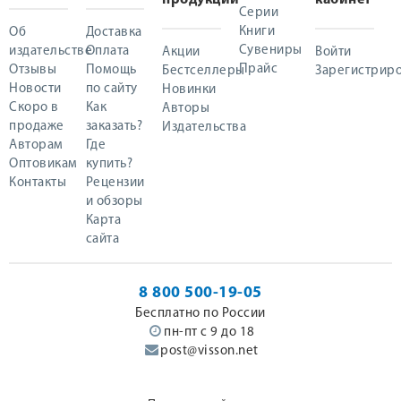
продукции
кабинет
Серии
Книги
Об
Доставка
Сувениры
издательстве
Оплата
Акции
Войти
Прайс
Отзывы
Помощь
Бестселлеры
Зарегистриро
Новости
по сайту
Новинки
Скоро в
Как
Авторы
продаже
заказать?
Издательства
Авторам
Где
Оптовикам
купить?
Контакты
Рецензии
и обзоры
Карта
сайта
8 800 500-19-05
Бесплатно по России
пн-пт с 9 до 18
post@visson.net