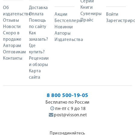
Серии
Книги
Об
Доставка
Сувениры
издательстве
Оплата
Акции
Войти
Прайс
Отзывы
Помощь
Бестселлеры
Зарегистриро
Новости
по сайту
Новинки
Скоро в
Как
Авторы
продаже
заказать?
Издательства
Авторам
Где
Оптовикам
купить?
Контакты
Рецензии
и обзоры
Карта
сайта
8 800 500-19-05
Бесплатно по России
пн-пт с 9 до 18
post@visson.net
Присоединяйтесь