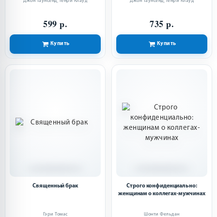
Джон Таунсенд
,
Генри Клауд
Джон Таунсенд
,
Генри Клауд
599 р.
735 р.
Купить
Купить
Священный брак
Строго конфиденциально:
женщинам о коллегах-мужчинах
Гэри Томас
Шонти Фельдан