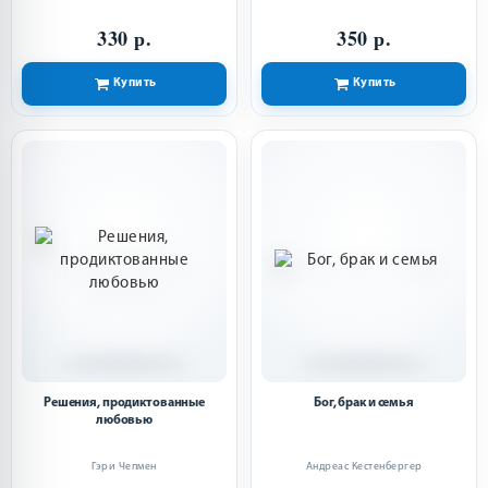
330 р.
350 р.
Купить
Купить
Решения, продиктованные
Бог, брак и семья
любовью
Гэри Чепмен
Андреас Кестенбергер