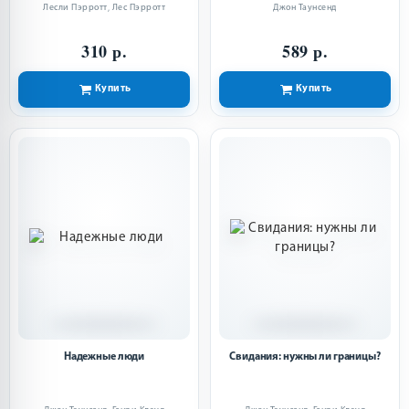
Лесли Пэрротт
,
Лес Пэрротт
Джон Таунсенд
310 р.
589 р.
Купить
Купить
Надежные люди
Свидания: нужны ли границы?