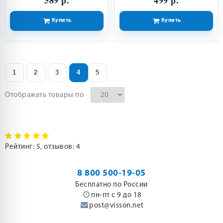
Купить
Купить
1
2
3
4
5
Отображать товары по
Рейтинг:
5
, отзывов:
4
8 800 500-19-05
Бесплатно по России
пн-пт с 9 до 18
post@visson.net