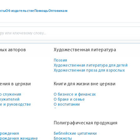
кты
Об издательстве
Помощь
Оптовикам
ных авторов
Художественная литература
ная литература для детей
ТАЙНА ОСТРОВА КОСАТОК
Поэзия
Художественная литература для детей
ТАЙНА ОСТРОВА КОСАТОК
н
Художественная проза для взрослых
жения в церкви
Книги для жизни вне церкви
н Джонсон
о служения
О бизнесе и финансах
ные герои этой книги становятся свидетелями многих удивительн
служителей
О браке и семье
обытий, начав «играть в детективов».
ве и руководстве
О воспитании
О воспитании девочек
О воспитании мальчиков
обия для воскресных
О здоровье
Оставьте отзыв и получите
Полиграфическая продукция
О межличностных отношениях
бонус
По психологии и душепопечению
199
 рождения
Библейские цитатники
−
+
м рождения женщине
Блокноты
1
В на