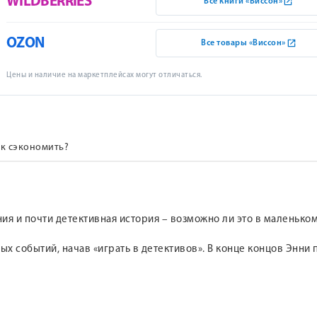
WILDBERRIES
Все книги «Виссон»
OZON
Все товары «Виссон»
Цены и наличие на маркетплейсах могут отличаться.
к сэкономить?
ия и почти детективная история – возможно ли это в маленьком
 событий, начав «играть в детективов». В конце концов Энни п