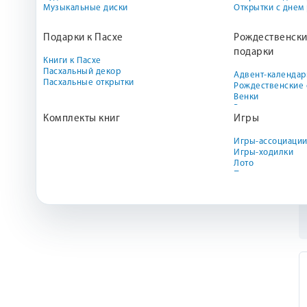
Музыкальные диски
Открытки с днем
Подарки к Пасхе
Рождественски
подарки
Книги к Пасхе
Пасхальный декор
Адвент-календар
Пасхальные открытки
Рождественские 
Венки
Вертепы
Комплекты книг
Игры
Декор
Закладки
Книги к Рождест
Игры-ассоциаци
Наборы для твор
Игры-ходилки
Новогодние прих
Лото
Подарочные наб
Пазлы
Рождественские 
Биббль
Сапожки
Свечи
Скрапбукинг