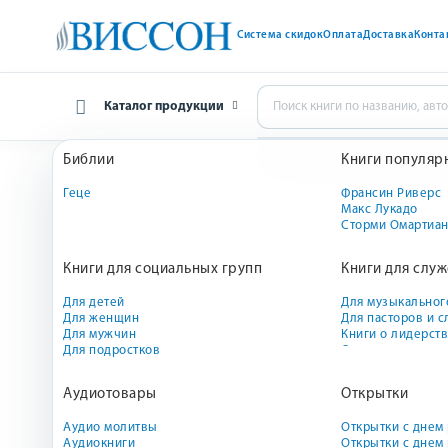
Система скидок
Оплата
Доставка
Конта
Каталог продукции
Библии
Книги популяр
Главная
Художественная литература
Художествен
Геце
Франсин Риверс
Макс Лукадо
Сторми Омартиа
Книги для социальных групп
Книги для слу
Я
Для детей
Для музыкальног
Ю
Для женщин
Для пасторов и 
с
Для мужчин
Книги о лидерст
Для подростков
О евангелизации
О жизни церкви
Игры, книги, пос
Аудиотовары
Открытки
школ
Аудио молитвы
Открытки с днем
Аудиокниги
Открытки с дне