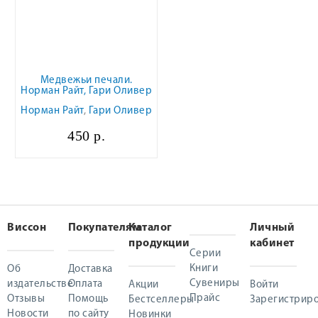
Медвежьи печали.
Норман Райт, Гари Оливер
Норман Райт
,
Гари Оливер
450 р.
Виссон
Покупателям
Каталог
Личный
продукции
кабинет
Серии
Книги
Об
Доставка
Сувениры
издательстве
Оплата
Акции
Войти
Прайс
Отзывы
Помощь
Бестселлеры
Зарегистриро
Новости
по сайту
Новинки