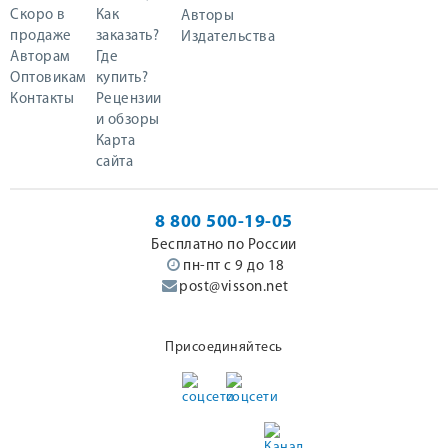
Скоро в
Как
Авторы
продаже
заказать?
Издательства
Авторам
Где
Оптовикам
купить?
Контакты
Рецензии
и обзоры
Карта
сайта
8 800 500-19-05
Бесплатно по России
пн-пт с 9 до 18
post@visson.net
Присоединяйтесь