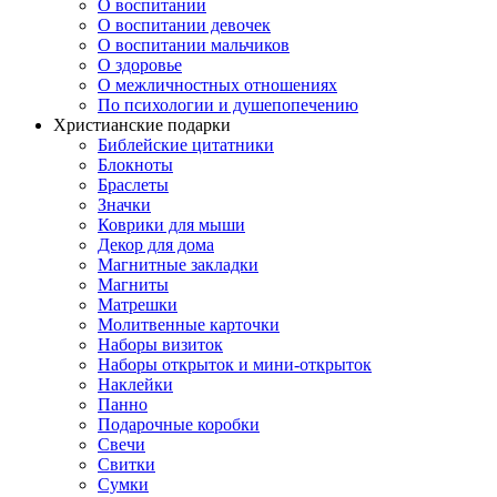
О воспитании
О воспитании девочек
О воспитании мальчиков
О здоровье
О межличностных отношениях
По психологии и душепопечению
Христианские подарки
Библейские цитатники
Блокноты
Браслеты
Значки
Коврики для мыши
Декор для дома
Магнитные закладки
Магниты
Матрешки
Молитвенные карточки
Наборы визиток
Наборы открыток и мини-открыток
Наклейки
Панно
Подарочные коробки
Свечи
Свитки
Сумки