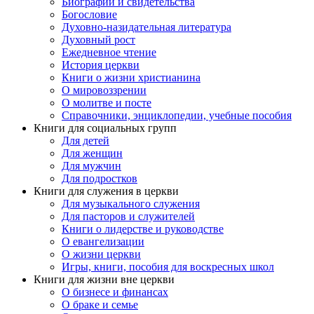
Биографии и свидетельства
Богословие
Духовно-назидательная литература
Духовный рост
Ежедневное чтение
История церкви
Книги о жизни христианина
О мировоззрении
О молитве и посте
Справочники, энциклопедии, учебные пособия
Книги для социальных групп
Для детей
Для женщин
Для мужчин
Для подростков
Книги для служения в церкви
Для музыкального служения
Для пасторов и служителей
Книги о лидерстве и руководстве
О евангелизации
О жизни церкви
Игры, книги, пособия для воскресных школ
Книги для жизни вне церкви
О бизнесе и финансах
О браке и семье