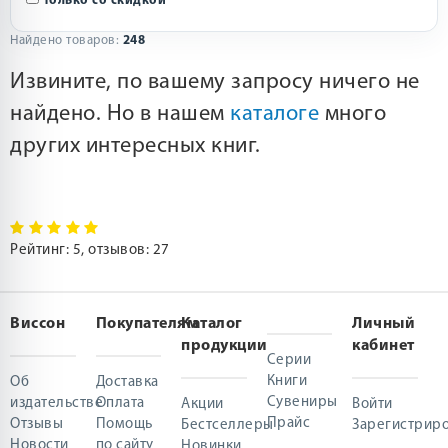
Только со скидкой
Найдено товаров:
248
Извините, по вашему запросу ничего не
найдено. Но в нашем
каталоге
много
других интересных книг.
Рейтинг:
5
, отзывов:
27
Виссон
Покупателям
Каталог
Личный
продукции
кабинет
Серии
Книги
Об
Доставка
Сувениры
издательстве
Оплата
Акции
Войти
Прайс
Отзывы
Помощь
Бестселлеры
Зарегистриро
Новости
по сайту
Новинки