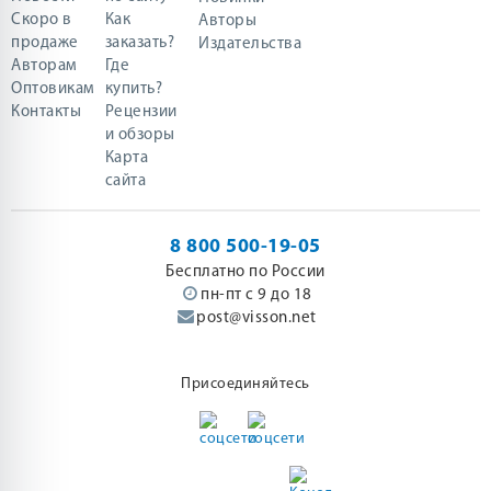
Скоро в
Как
Авторы
продаже
заказать?
Издательства
Авторам
Где
Оптовикам
купить?
Контакты
Рецензии
и обзоры
Карта
сайта
8 800 500-19-05
Бесплатно по России
пн-пт с 9 до 18
post@visson.net
Присоединяйтесь