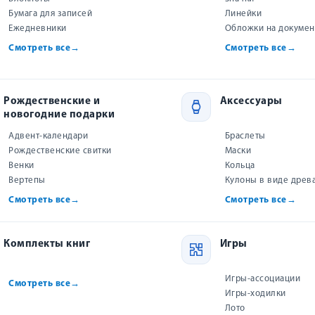
аром (двойную в конверте) «Поздравляем с Днём р
Бумага для записей
Линейки
Ежедневники
Обложки на докуме
я!» с текстом «Пусть твои мечты летят высоко, ведь для Бога
Смотреть все
→
Смотреть все
→
Рождественские и
Аксессуары
новогодние подарки
Адвент-календари
Браслеты
Рождественские свитки
Маски
Венки
Кольца
Вертепы
Кулоны в виде древ
ь вас всякою благодатью, чтобы вы, всегда и во всем имея всяко
Смотреть все
→
Смотреть все
→
Комплекты книг
Игры
Игры-ассоциации
 отзыв
Смотреть все
→
Игры-ходилки
Лото