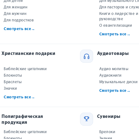
Для детей
Для музыкального с
Для женщин
Для пасторов и слу
Для мужчин
Книги о лидерстве и
руководстве
Для подростков
О евангелизации
Купить на маркетплейсах
Смотреть все
→
Смотреть все
→
WILDBERRIES
Все книги «Виссон»
Христианские подарки
Аудиотовары
OZON
Все товары «Виссон»
Библейские цитатники
Аудио молитвы
Блокноты
Аудиокниги
Цены и наличие на маркетплейсах могут отличаться.
Браслеты
Музыкальные диски
Значки
Смотреть все
→
Смотреть все
→
к сэкономить?
Полиграфическая
Сувениры
продукция
Библейские цитатники
Брелоки
Блокноты
Значки