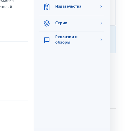
лужения
Размер:
16.5 см × 11.5 см
›
Издательства
жителей
Вес:
0.03 кг
›
Серии
Мы заботимся о качестве
Рецензии и
›
Книги надёжно упаковываются и бережно
обзоры
доставляются к вам.