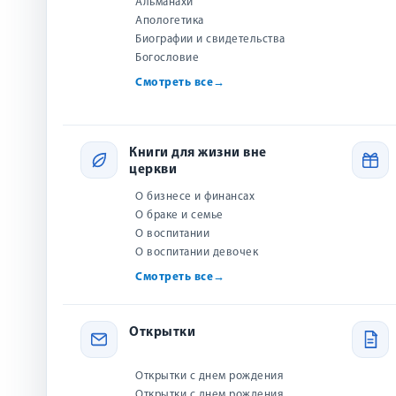
Альманахи
Апологетика
Биографии и свидетельства
Богословие
Смотреть все
→
Книги для жизни вне
церкви
О бизнесе и финансах
О браке и семье
О воспитании
О воспитании девочек
Смотреть все
→
О товаре
Отзывы (1)
Доставка
Как купить?
Ка
Открытки
Описание
Открытки с днем рождения
Открытки с днем рождения