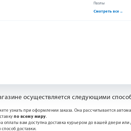
Пазлы
Смотреть все
→
нашла в этом магазине. Сама точно не знала, что хочу подарить,
—
3 дня.
В предпраздничное время этот срок может увеличивать
магазине осуществляется следующими спосо
жете узнать при оформлении заказа. Она рассчитывается автом
оставку
по всему миру
.
а оплаты вам доступна доставка курьером до вашей двери или д
 способ доставки.