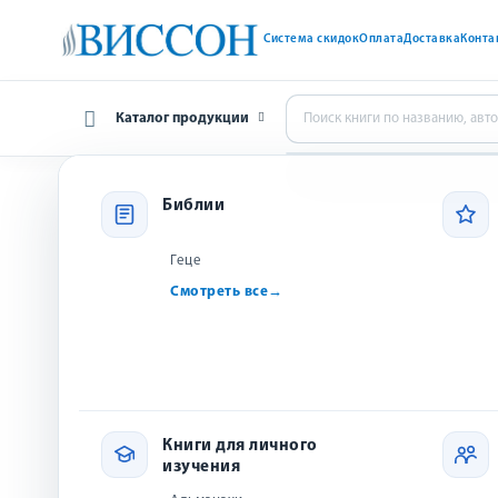
Система скидок
Оплата
Доставка
Конта
Каталог продукции
Главная
Открытки
Открытка с воздушным шаром (
Библии
Геце
Смотреть все
→
Книги для личного
изучения