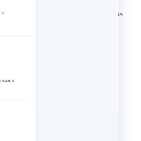
ождения!»?
нты
 нет ничего невозможного» станет прекрасным подарком
а жизни
е довольство, были богаты на всякое доброе дело».