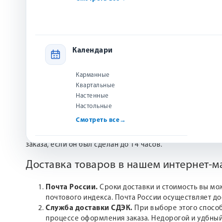
Плюсы:
есть
Минусы:
нет
Календари
Искала дочери-подростку открытку на день рождения - 
то, что нужно!
Карманные
Квартальные
Настенные
Настольные
Срок обработки заказа
Смотреть все
→
Срок обработки заказа менеджерами нашей компании 
заказа, если он был сделан до 14 часов.
Доставка товаров в нашем интернет-
Почта России.
Сроки доставки и стоимость вы мо
почтового индекса. Почта России осуществляет д
Служба доставки СДЭК.
При выборе этого способ
процессе оформления заказа. Недорогой и удбный