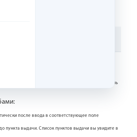
 а как увидела эту надпись о мечтах, сразу поняла -
ся
. В обычное время товары могут отправляться в день
бами:
атически после ввода в соответствующее поле
о пункта выдачи. Список пунктов выдачи вы увидите в