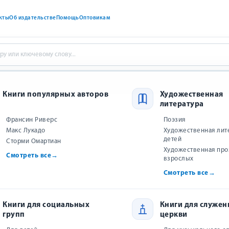
кты
Об издательстве
Помощь
Оптовикам
двойная в конверте) «Поздравляем с Днём рождения!»
Книги популярных авторов
Художественная
литература
Открытка с воздушным шаром
Франсин Риверс
Поэзия
Макс Лукадо
Художественная лит
(двойная в конверте) «Поздравляе
детей
Сторми Омартиан
Художественная про
Днём рождения!»
Смотреть все
→
взрослых
Смотреть все
→
Нет в наличии
Книги для социальных
Книги для служен
групп
церкви
Сообщить о появлении