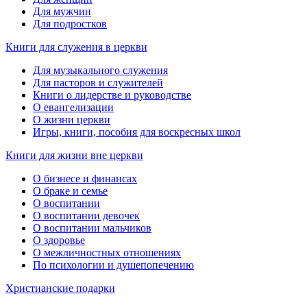
Для мужчин
Для подростков
Книги для служения в церкви
Для музыкального служения
Для пасторов и служителей
Книги о лидерстве и руководстве
О евангелизации
О жизни церкви
Игры, книги, пособия для воскресных школ
Книги для жизни вне церкви
О бизнесе и финансах
О браке и семье
О воспитании
О воспитании девочек
О воспитании мальчиков
О здоровье
О межличностных отношениях
По психологии и душепопечению
Христианские подарки