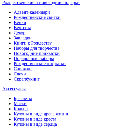
Рождественские и новогодние подарки
Адвент-календари
Рождественские свитки
Венки
Вертепы
Декор
Закладки
Книги к Рождеству
Наборы для творчества
Новогодние прихватки
Подарочные наборы
Рождественские открытки
Сапожки
Свечи
Скрапбукинг
Аксессуары
Браслеты
Маски
Кольца
Кулоны в виде древа жизни
Кулоны в виде креста
Кулоны в виде сердца