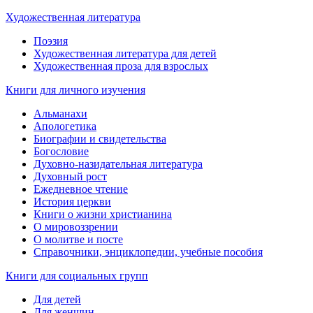
Художественная литература
Поэзия
Художественная литература для детей
Художественная проза для взрослых
Книги для личного изучения
Альманахи
Апологетика
Биографии и свидетельства
Богословие
Духовно-назидательная литература
Духовный рост
Ежедневное чтение
История церкви
Книги о жизни христианина
О мировоззрении
О молитве и посте
Справочники, энциклопедии, учебные пособия
Книги для социальных групп
Для детей
Для женщин