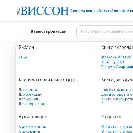
Система скидок
Оплата
Доставка
Ко
Каталог продукции
Библии
Книги популяр
Главная
Аудиотовары
Аудиокниги
Prasso. Пу
Геце
Франсин Риверс
Макс Лукадо
Сторми Омартиа
Книги для социальных групп
Книги для слу
Для детей
Для музыкальног
Для женщин
Для пасторов и 
Для мужчин
Книги о лидерст
Э
Для подростков
О евангелизации
О жизни церкви
Игры, книги, пос
Аудиотовары
Открытки
школ
Аудио молитвы
Открытки с днем
Аудиокниги
Открытки с дне