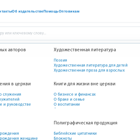
нтакты
Об издательстве
Помощь
Оптовикам
ных авторов
Художественная литература
ть духовного совершенствования для подростков. Аудиокурс на
Поэзия
Художественная литература для детей
Prasso. Путь духовного
н
Художественная проза для взрослых
совершенствования для подростк
жения в церкви
Книги для жизни вне церкви
Аудиокурс на флешбраслете
о служения
О бизнесе и финансах
служителей
О браке и семье
ве и руководстве
О воспитании
дди Зданио
О воспитании девочек
О воспитании мальчиков
обия для воскресных
О здоровье
Полиграфическая продукция
О межличностных отношениях
Нет в наличии
По психологии и душепопечению
 рождения
Библейские цитатники
м рождения женщине
Блокноты