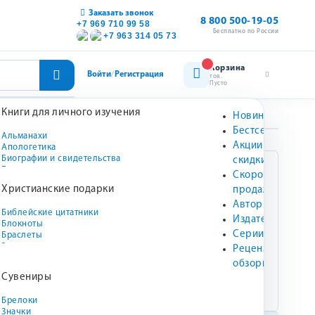
Заказать звонок
8 800 500-19-05
+7 969 710 99 58
Бесплатно по России
+7 963 314 05 73
Корзина
Войти
Регистрация
/
тов.
Пусто
Книги для личного изучения
 флешбраслете
Новинки
Бестселлеры
Альманахи
Акции и
Апологетика
Биографии и свидетельства
скидки
Богословие
Характеристики
Скоро в
Духовно-назидательная литература
ов.
Христианские подарки
продаже
Духовный рост
Ежедневное чтение
Авторы
Виссон
Издательство:
Библейские цитатники
История церкви
Издательства
Блокноты
Книги о жизни христианина
Серии
Браслеты
О мировоззрении
Категория:
Аудиокниги,
Значки
О молитве и посте
Рецензии и
Аудиотовары, Для
Коврики для мыши
Справочники, энциклопедии, учебные
подростков
обзоры
Декор для дома
пособия
Сувениры
Магнитные закладки
0.065 кг
Вес:
Магниты
Брелоки
Матрешки
Значки
Молитвенные карточки