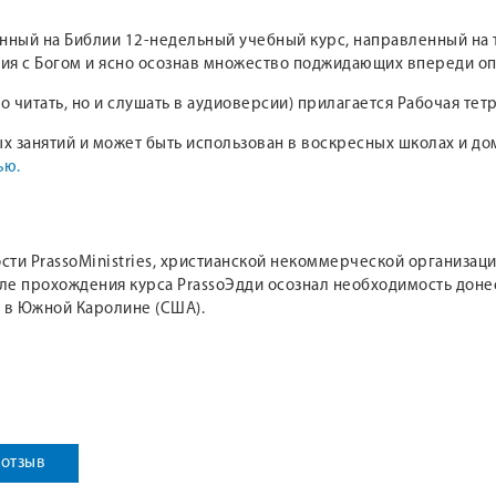
анный на Библии 12-недельный учебный курс, направленный на
ния с Богом и ясно осознав множество поджидающих впереди оп
о читать, но и слушать в аудиоверсии) прилагается Рабочая тетр
х занятий и может быть использован в воскресных школах и до
ью.
ости PrassoMinistries, христианской некоммерческой организац
ле прохождения курса PrassoЭдди осознал необходимость дон
т в Южной Каролине (США).
 отзыв