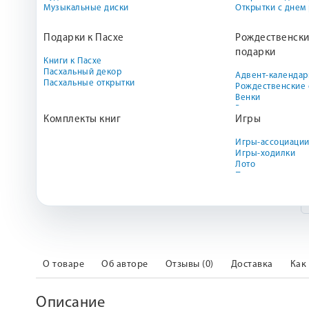
Музыкальные диски
Открытки с днем
Подарки к Пасхе
Рождественски
подарки
Книги к Пасхе
Пасхальный декор
Адвент-календар
Пасхальные открытки
Рождественские 
Венки
Вертепы
Комплекты книг
Игры
Декор
Закладки
Книги к Рождест
Игры-ассоциаци
Наборы для твор
Игры-ходилки
Новогодние прих
Лото
Подарочные наб
Пазлы
Рождественские 
Биббль
Сапожки
Свечи
Скрапбукинг
О товаре
Об авторе
Отзывы (0)
Доставка
Как
Описание