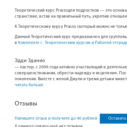
Теоретический курс Prassoдля подростков — это основ
странствие, встав на правильный путь, укрепив отноше
К Теоретическому курсу Prasso (который можно не тольк
Данный Теоретический курс предназначен для групповы
в
Комплекте с Теоретическим курсом и Рабочей тетрад
Эдди Зданио
— пастор, с 2006 года активно участвующий в деятельн
совершенствования, обрести надежду и исцеление. Пос
поколения. Вместе с женой Джули и тремя детьми живе
читать больше
Отзывы
Напишите отзыв и получите до 40 рублей
Оставить
У данного товара ещё нет отзывов.