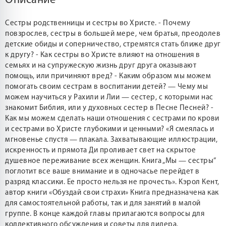
Описание
Сестры родственницы и сестры во Христе. - Почему
повзрослев, сестры в большей мере, чем братья, преодолев
детские обиды и соперничество, стремятся стать ближе друг
к другу? - Как сестры во Христе влияют на отношения в
семьях и на супружескую жизнь друг друга оказывают
помощь, или причиняют вред? - Каким образом мы можем
помогать своим сестрам в воспитании детей? — Чему мы
можем научиться у Рахили и Лии — сестер, с которыми нас
знакомит Библия, или у духовных сестер в Песне Песней? -
Как мы можем сделать наши отношения с сестрами по крови
и сестрами во Христе глубокими и ценными? «Я смеялась и
мгновенье спустя — плакала. Захватывающие иллюстрации,
искренность и прямота Ди проливает свет на скрытое
душевное переживание всех женщин. Книга „Мы — сестры“
поглотит все ваше внимание и в одночасье перейдет в
разряд классики. Ее просто нельзя не прочесть». Кэрол Кент,
автор книги «Обуздай свои страхи» Книга предназначена как
для самостоятельной работы, так и для занятий в малой
группе. В конце каждой главы прилагаются вопросы для
коллективного обсуждения и советы для лидера.