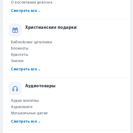
OZON
О воспитании девочек
Смотреть все
→
Все товары «Виссон»
Цены и наличие на маркетплейсах могут отличаться.
Христианские подарки
Библейские цитатники
Характеристики
Блокноты
Браслеты
Значки
П-ПЛК-К-И0001
Артикул:
Смотреть все
→
Виссон
Издательство:
2014
Год:
Аудиотовары
Категория:
Духовный рост, Макс Лукадо, Книги
Аудио молитвы
к Пасхе
Аудиокниги
обложка
Тип обложки:
Музыкальные диски
Смотреть все
→
256
Количество
страниц: