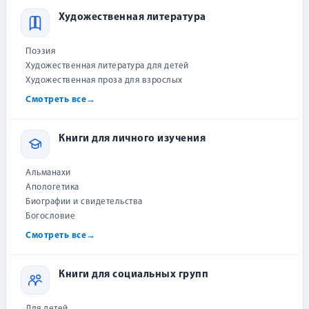
Художественная литература
Поэзия
+3
Художественная литература для детей
Художественная проза для взрослых
Смотреть все
→
Скачать отрывок в PDF
Книги для личного изучения
Оставьте отзыв и получите
бонус
Альманахи
499
Апологетика
₽
Биографии и свидетельства
Богословие
−
+
В наличии
1
Смотреть все
→
Скидка 2,5% после
регистрации
Сообщить о снижении цены
Книги для социальных групп
Для детей