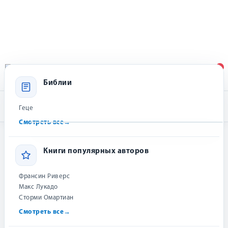
Библии
Геце
Смотреть все
→
Главная
Книги популярных авторов
Макс Лукадо
И
ангелы молчали
Книги популярных авторов
И ангелы молчали
|
And the Angels Were Silent
Франсин Риверс
Макс Лукадо
Макс Лукадо
Max Lucado
Сторми Омартиан
Смотреть все
→