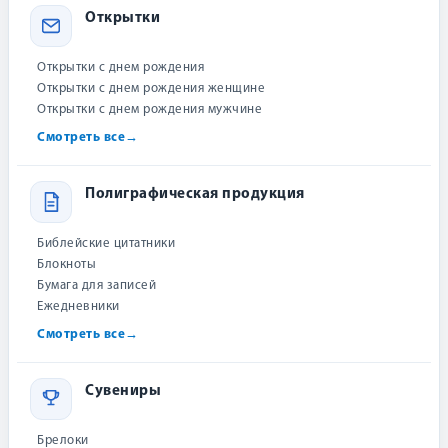
Открытки
20 см × 12.5 см
Размер:
0.23 кг
Вес:
Открытки с днем рождения
Открытки с днем рождения женщине
978-5-905913-45-7
ISBN:
Открытки с днем рождения мужчине
Смотреть все
→
Копирайт:
© Издательство «Шандал», 2006 /
© Max Lucado, 1987
Полиграфическая продукция
Мы заботимся о качестве
Книги надёжно упаковываются и бережно доставляются к вам.
Библейские цитатники
Блокноты
Бумага для записей
Ежедневники
О товаре
Об авторе
Отзывы (0)
Доставка
Смотреть все
→
Как купить?
Как сэкономить?
Описание
Сувениры
4-е издание
Брелоки