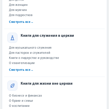
В корзину
Для женщин
Для мужчин
Купить в 1 клик
Для подростков
Смотреть все
→
При заказе в один клик сотрудник магазина перезвонит для
подтверждения заказа.
Книги для служения в церкви
Подарок при заказе от 500 ₽
Выберите подарок — мы добавим его к вашей
Для музыкального служения
посылке
Для пасторов и служителей
Книги о лидерстве и руководстве
О евангелизации
Смотреть все
→
Купить на маркетплейсах
Книги для жизни вне церкви
WILDBERRIES
О бизнесе и финансах
Все книги «Виссон»
О браке и семье
О воспитании